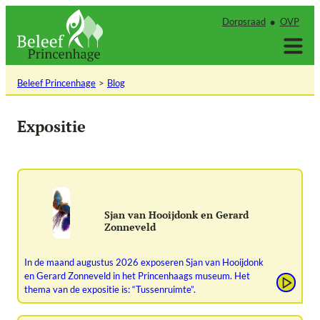
Ga
Dorpsraad
OVP
naar
de
inhoud
Beleef Princenhage
Blog
Expositie
Sjan van Hooijdonk en Gerard
Zonneveld
In de maand augustus 2026 exposeren Sjan van Hooijdonk
en Gerard Zonneveld in het Princenhaags museum. Het
thema van de expositie is: “Tussenruimte”.