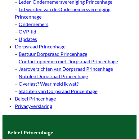
–
Leden Ondernemersvereniging Princenhage
–
Lid worden van de Ondernemersvereniging
Princenhage
–
Ondernemers
–
OVP-lid
–
Updates
Dorpsraad Princenhage
–
Bestuur Dorpsraad Princenhage
–
Contact opnemen met Dorpsraad Princenhage
–
Jaaroverzichten van Dorpsraad Princenhage
–
Notulen Dorpsraad Princenhage
–
Overlast? Waar meld ik wat?
–
Statuten van Dorpsraad Princenhage
Beleef Princenhage
Privacyverklaring
Beleef Princenhage