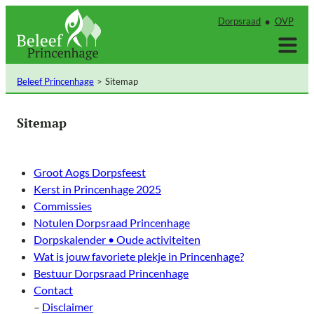
Ga
Dorpsraad
OVP
naar
de
inhoud
Beleef Princenhage
Sitemap
Sitemap
Groot Aogs Dorpsfeest
Kerst in Princenhage 2025
Commissies
Notulen Dorpsraad Princenhage
Dorpskalender • Oude activiteiten
Wat is jouw favoriete plekje in Princenhage?
Bestuur Dorpsraad Princenhage
Contact
–
Disclaimer