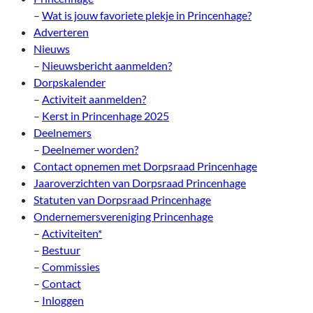
–
Wat is jouw favoriete plekje in Princenhage?
Adverteren
Nieuws
–
Nieuwsbericht aanmelden?
Dorpskalender
–
Activiteit aanmelden?
–
Kerst in Princenhage 2025
Deelnemers
–
Deelnemer worden?
Contact opnemen met Dorpsraad Princenhage
Jaaroverzichten van Dorpsraad Princenhage
Statuten van Dorpsraad Princenhage
Ondernemersvereniging Princenhage
–
Activiteiten*
–
Bestuur
–
Commissies
–
Contact
–
Inloggen