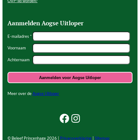
OVP-lid worden?
Aanmelden Aogse Uitloper
E-mailadres *
Voornaam
Achternaam
Meer over de
Aogse Uitloper
Facebook Beleef Princenhage
Instagram Beleef Princenhage
© Beleef Princenhage
2026 |
Privacyverklaring
|
Sitemap