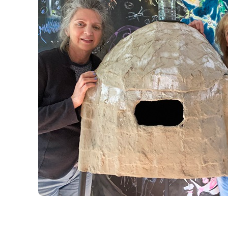
Ov
Het
ten
Me
Exp