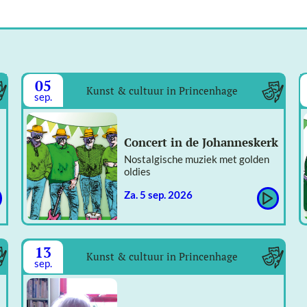
05
Kunst & cultuur in Princenhage
sep.
Concert in de Johanneskerk
Nostalgische muziek met golden
oldies
za. 5 sep. 2026
13
Kunst & cultuur in Princenhage
sep.