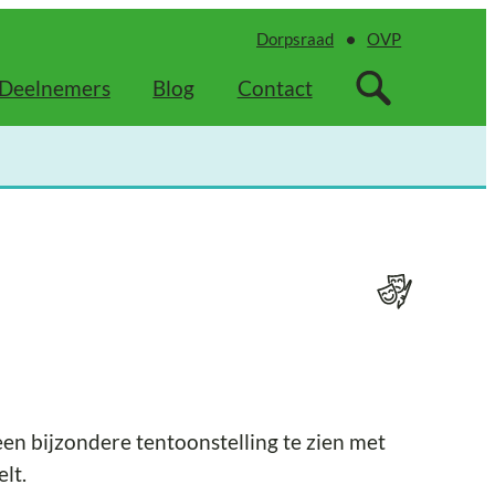
Dorpsraad
OVP
Deelnemers
Blog
Contact
en bijzondere tentoonstelling te zien met
lt.