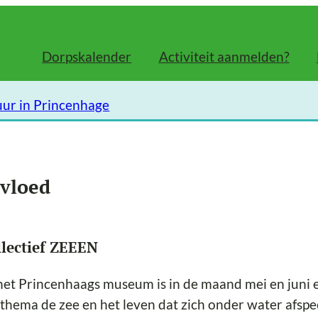
Dorpskalender
Activiteit aanmelden?
uur in Princenhage
nvloed
llectief ZEEEN
het Princenhaags museum is in de maand mei en juni e
 thema de zee en het leven dat zich onder water afspee