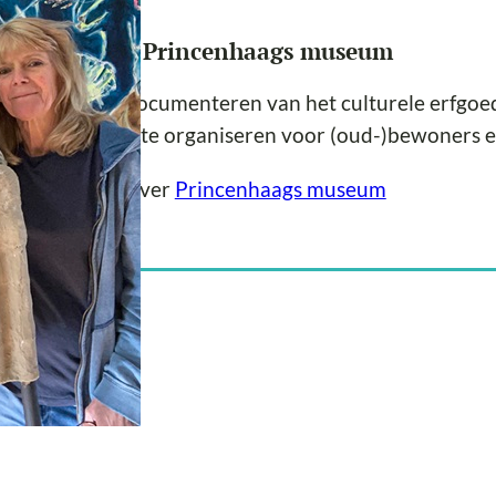
er de locatie Princenhaags museum
 bewaren en documenteren van het culturele erfgoed
toonstellingen te organiseren voor (oud-)bewoners e
er informatie over
Princenhaags museum
ositie