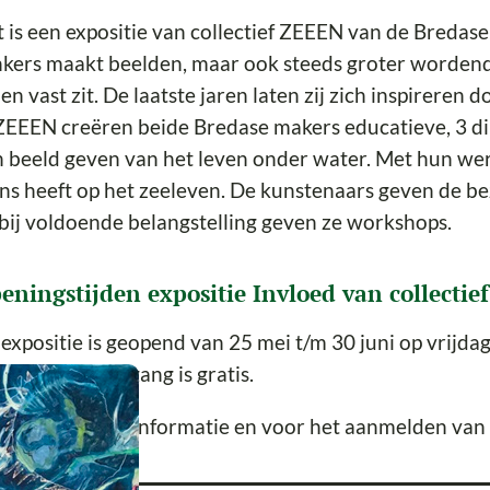
 is een expositie van collectief ZEEEN van de Bredas
kers maakt beelden, maar ook steeds groter wordende 
 en vast zit. De laatste jaren laten zij zich inspirere
ZEEEN creëren beide Bredase makers educatieve, 3 d
 beeld geven van het leven onder water. Met hun wer
s heeft op het zeeleven. De kunstenaars geven de be
bij voldoende belangstelling geven ze workshops.
eningstijden expositie Invloed van collecti
expositie is geopend van 25 mei t/m 30 juni op vrijda
00 uur. De toegang is gratis.
ijk voor meer informatie en voor het aanmelden va