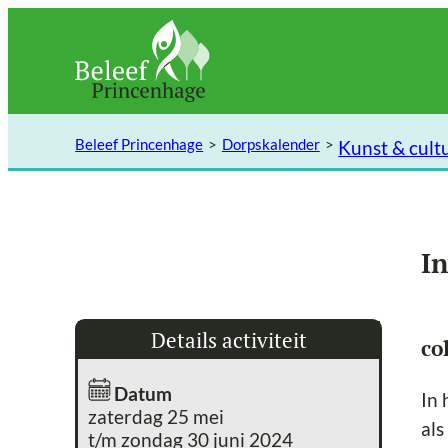
Ga
naar
de
inhoud
Beleef Princenhage
Dorpskalender
Kunst & cult
I
Details activiteit
co
Datum
In 
zaterdag 25 mei
als
t/m zondag 30 juni 2024