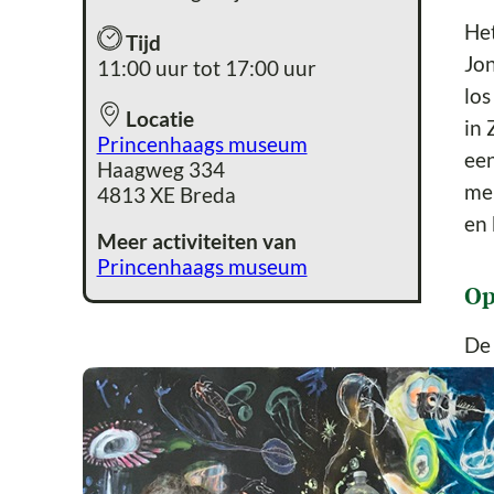
Het
Tijd
Jon
11:00 uur tot 17:00 uur
los
Locatie
in 
Princenhaags museum
een
Haagweg 334
men
4813 XE Breda
en 
Meer activiteiten van
Princenhaags museum
Op
De 
17.
Bek