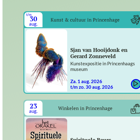
t/m
30
Kunst & cultuur in Princenhage
aug.
Sjan van Hooijdonk en
Gerard Zonneveld
Kunstexpositie in Princenhaags
museum
za. 1 aug. 2026
t/m zo. 30 aug. 2026
23
Winkelen in Princenhage
aug.
Spirituele Beurs