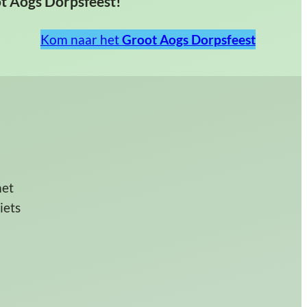
ot Aogs Dorpsfeest!
Kom naar het
Groot Aogs Dorpsfeest
met
 iets