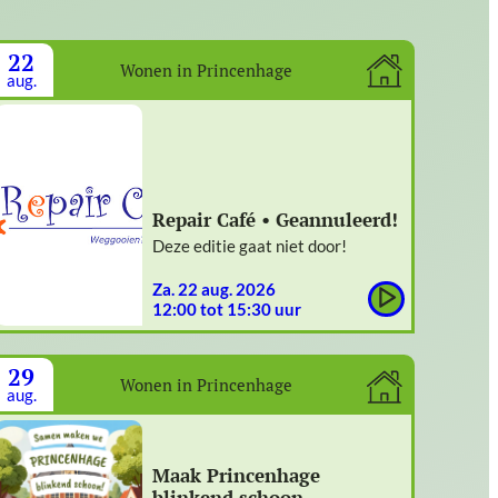
22
Wonen in Princenhage
aug.
Repair Café • Geannuleerd!
Deze editie gaat niet door!
za. 22 aug. 2026
12:00 tot 15:30 uur
29
Wonen in Princenhage
aug.
Maak Princenhage
blinkend schoon