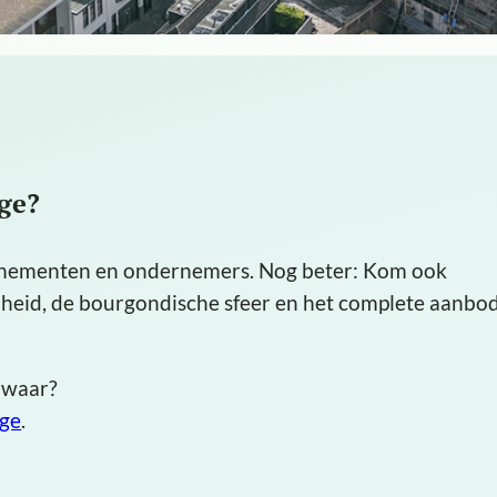
age?
venementen en ondernemers. Nog beter: Kom ook
jheid, de bourgondische sfeer en het complete aanbo
 waar?
age
.