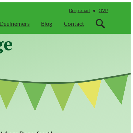
Dorpsraad
OVP
Deelnemers
Blog
Contact
ge