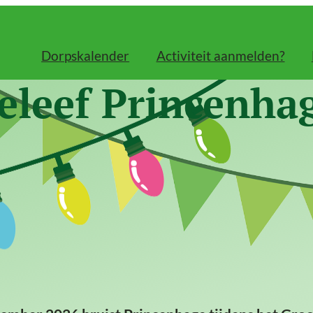
Dorpskalender
Activiteit aanmelden?
eleef Princenha