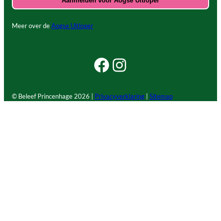
Meer over de
Aogse Uitloper
Facebook Beleef Princenhage
Instagram Beleef Princenhage
© Beleef Princenhage
2026 |
Privacyverklaring
|
Sitemap