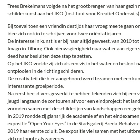
Trees Brekelmans volgde na het grootbrengen van haar gezin m
schilderkunst aan het IKO (Instituut voor Kreatief Onderwijs)
Bij toeval toen een vriendin destijds haar vroeg mee te gaan 
idee zich ook in te schrijven voor twee oriëntatiejaren.
De interesse in kunst is er bij haar altijd geweest, van 2010 to
Imago in Tilburg. Ook nieuwsgierigheid naar wat er aan eige
deed haar besluiten deze stap te zetten.
Op het IKO voelde zij zich als een vis in het water en besloot n
ontplooien in de richting schilderen.
De creativiteit die hier aangeboord werd tezamen met een kun
interessante groeiperiode.
Na eerst heel divers gewerkt te hebben tekenden zich bij een v
jeugd langzaam de contouren af voor een eindproject: het lands
vormden samen met de schilderijen van landschappen een geh
In 2019 rondde zij glansrijk de academie af en het eindexamen
expositie “Open Your Eyes” in de Stadsgalerij Breda. Behalve cr
2019 haar eerste cd uit. De expositie viel samen met het uitbr
zich ontpopte als zangeres.