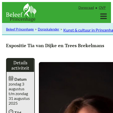
Ga
Dorpsraad
OVP
naar
de
inhoud
Beleef Princenhage
Dorpskalender
Kunst & cultuur in Princenh
Expositie Tia van Dijke en Trees Brekelmans
Details
activiteit
Datum
zondag 3
augustus
t/m zondag
31 augustus
2025
Tijd