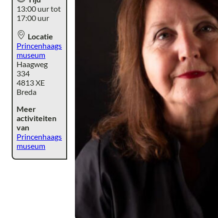
13:00 uur tot
17:00 uur
Locatie
Princenhaags
museum
Haagweg
334
4813 XE
Breda
Meer
activiteiten
van
Princenhaags
museum