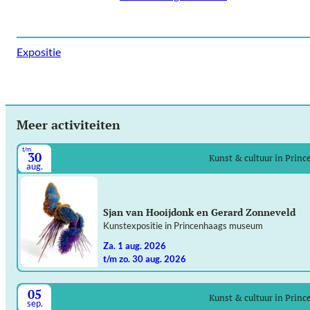
Expositie
Meer activiteiten
t/m
30
Kunst & cultuur in Prin
aug.
Sjan van Hooijdonk en Gerard Zonneveld
Kunstexpositie in Princenhaags museum
za. 1 aug. 2026
t/m zo. 30 aug. 2026
05
Kunst & cultuur in Prin
sep.