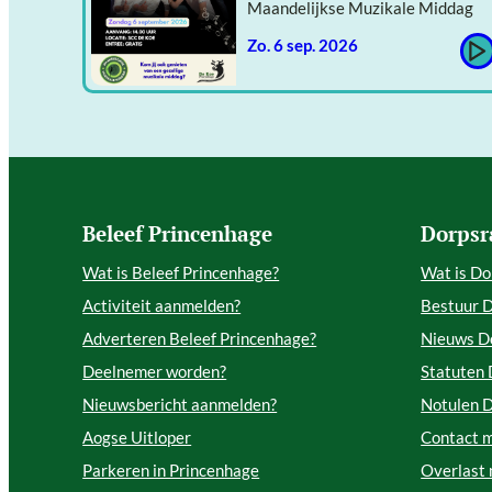
Maandelijkse Muzikale Middag
zo. 6 sep. 2026
Beleef Princenhage
Dorpsr
Wat is Beleef Princenhage?
Wat is Do
Activiteit aanmelden?
Bestuur 
Adverteren Beleef Princenhage?
Nieuws D
Deelnemer worden?
Statuten
Nieuwsbericht aanmelden?
Notulen 
Aogse Uitloper
Contact 
Parkeren in Princenhage
Overlast