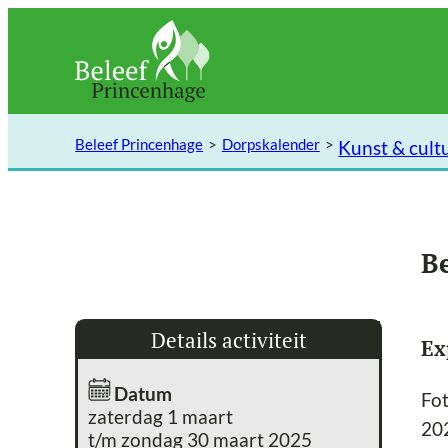
Ga
naar
de
inhoud
Beleef Princenhage
Dorpskalender
Kunst & cult
B
Details activiteit
Ex
Datum
Fo
zaterdag 1 maart
202
t/m zondag 30 maart 2025