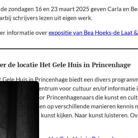
de zondagen 16 en 23 maart 2025 geven Carla en Bea
rbij schrijvers lezen uit eigen werk.
er informatie over
expositie van Bea Hoeks-de Laat 
er de locatie Het Gele Huis in Princenhage
 Gele Huis in Princenhage biedt een divers programm
 ontmoetingscentrum voor cultuur en/of informatie in
7 opgericht door Princenhagenaars die kunst en cult
s kunnen mensen op verschillende manieren kennis m
nenlopen. Naar kunst kijken. Naar kunst luisteren. Ov
gh.