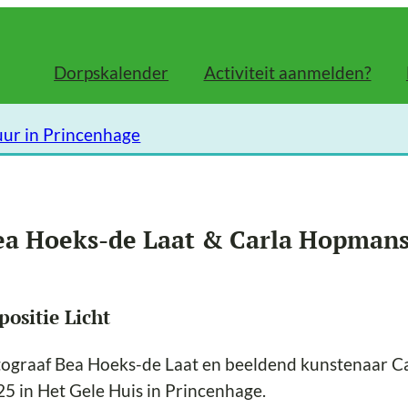
Dorpskalender
Activiteit aanmelden?
uur in Princenhage
ea Hoeks-de Laat & Carla Hopman
positie Licht
tograaf Bea Hoeks-de Laat en beeldend kunstenaar C
5 in Het Gele Huis in Princenhage.