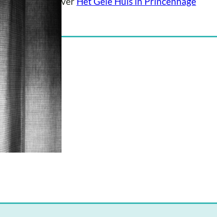
er informatie over
Het Gele Huis in Princenhage
ositie