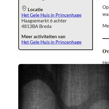
Op 
Locatie
waa
Het Gele Huis in Princenhage
Haagsemarkt 6 achter
Me
4813BA Breda
Meer activiteiten van
Het Gele Huis in Princenhage
Ov
Het
Een
201
Hui
bin
Go