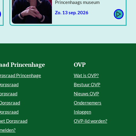
Princenhaags museum
zo. 13 sep. 2026
aad Princenhage
OVP
rpsraad Princenhage
Wat is OVP?
Dorpsraad
Bestuur OVP
orpsraad
Nieuws OVP
 Dorpsraad
Ondernemers
Dorpsraad
Inloggen
met Dorpsraad
OVP-lid worden?
 melden?