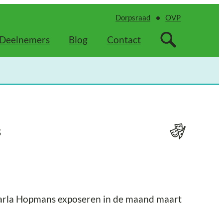
Dorpsraad
OVP
Deelnemers
Blog
Contact
s
arla Hopmans exposeren in de maand maart