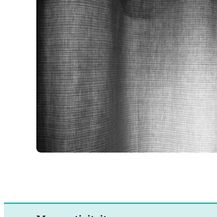
Me
Exp