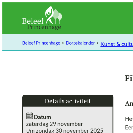
Ga
naar
de
inhoud
Beleef Princenhage
Dorpskalender
Kunst & cult
F
Details activiteit
An
Datum
Het
zaterdag 29 november
Een
t/m zondag 30 november 2025