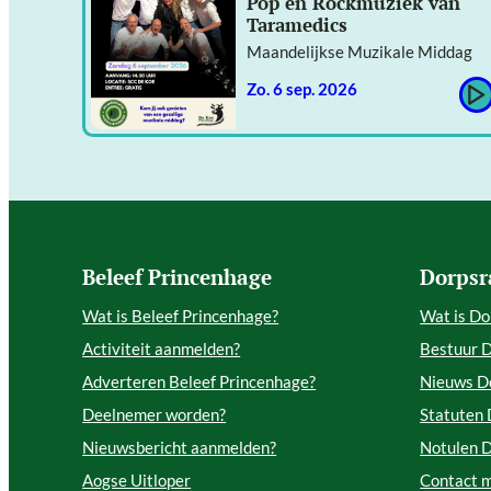
Pop en Rockmuziek van
Taramedics
Maandelijkse Muzikale Middag
zo. 6 sep. 2026
Beleef Princenhage
Dorpsr
Wat is Beleef Princenhage?
Wat is Do
Activiteit aanmelden?
Bestuur 
Adverteren Beleef Princenhage?
Nieuws D
Deelnemer worden?
Statuten
Nieuwsbericht aanmelden?
Notulen 
Aogse Uitloper
Contact 