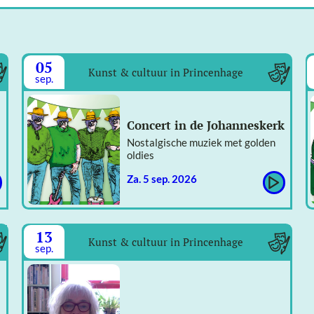
05
Kunst & cultuur in Princenhage
sep.
Concert in de Johanneskerk
Nostalgische muziek met golden
oldies
za. 5 sep. 2026
13
Kunst & cultuur in Princenhage
sep.