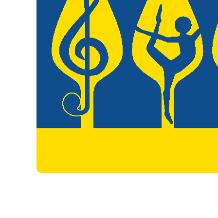
Hui
bin
Go
Me
Exp