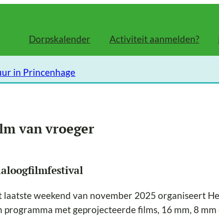
Dorpskalender
Activiteit aanmelden?
uur in Princenhage
ilm van vroeger
aloogfilmfestival
 laatste weekend van november 2025 organiseert Het 
 programma met geprojecteerde films, 16 mm, 8 mm e