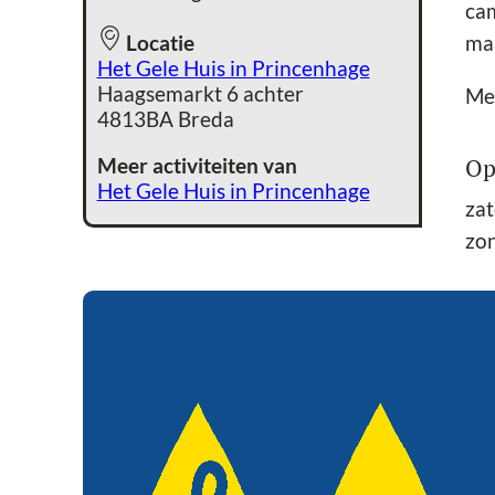
cam
Locatie
man
Het Gele Huis in Princenhage
Haagsemarkt 6 achter
Me
4813BA Breda
Op
Meer activiteiten van
Het Gele Huis in Princenhage
zat
zo
Ov
Het
Een
201