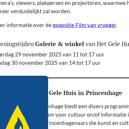
era’s, viewers, plakpersen en projectoren, waarmee 
ier verduidelijkt zal worden.
er informatie over de
expositie Film van vroeger
eningstijden
Galerie & winkel
van Het Gele Hu
erdag 29 november 2025 van 11 tot 17 uur
ndag 30 november 2025 van 14 tot 17 uur
er de locatie Het Gele Huis in Princenhage
 Gele Huis in Princenhage biedt een divers programm
 ontmoetingscentrum voor cultuur en/of informatie in
7 opgericht door Princenhagenaars die kunst en cult