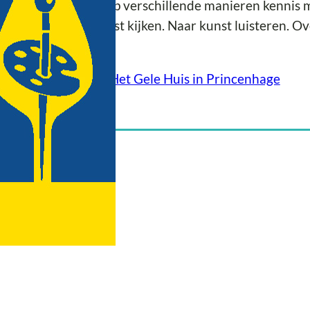
s kunnen mensen op verschillende manieren kennis m
nenlopen. Naar kunst kijken. Naar kunst luisteren. Ov
gh.
er informatie over
Het Gele Huis in Princenhage
ositie