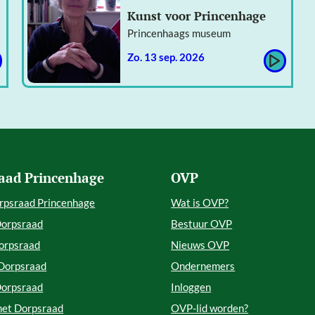
Kunst voor Princenhage
Princenhaags museum
zo. 13 sep. 2026
aad Princenhage
OVP
rpsraad Princenhage
Wat is OVP?
Dorpsraad
Bestuur OVP
orpsraad
Nieuws OVP
 Dorpsraad
Ondernemers
Dorpsraad
Inloggen
met Dorpsraad
OVP-lid worden?