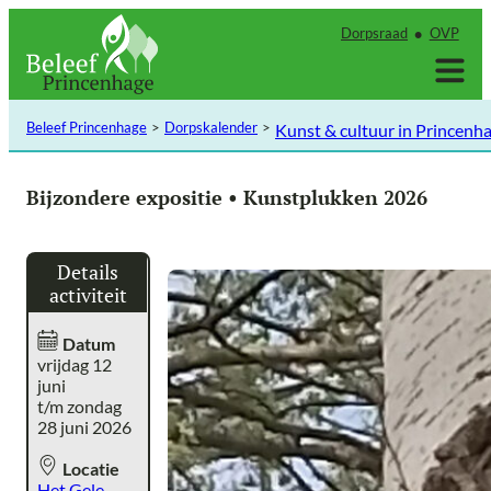
Ga
Dorpsraad
OVP
naar
de
inhoud
Beleef Princenhage
Dorpskalender
Kunst & cultuur in Princenh
Bijzondere expositie • Kunstplukken 2026
Details
activiteit
Datum
vrijdag 12
juni
t/m zondag
28 juni 2026
Locatie
Het Gele