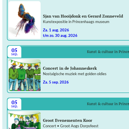
Sjan van Hooijdonk en Gerard Zonneveld
Kunstexpositie in Princenhaags museum
za. 1 aug. 2026
t/m zo. 30 aug. 2026
05
Kunst & cultuur in Prin
sep.
Concert in de Johanneskerk
Nostalgische muziek met golden oldies
za. 5 sep. 2026
05
Kunst & cultuur in Prin
sep.
Groot Evenementen Koor
Concert • Groot Aogs Dorpsfeest