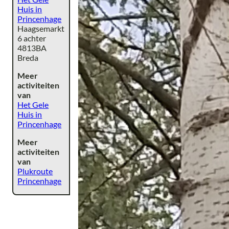
Huis in
Princenhage
Haagsemarkt
6 achter
4813BA
Breda
Meer
activiteiten
van
Het Gele
Huis in
Princenhage
Meer
activiteiten
van
Plukroute
Princenhage