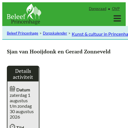
Ga
Dorpsraad
OVP
naar
de
inhoud
Beleef Princenhage
Dorpskalender
Kunst & cultuur in Princenh
Sjan van Hooijdonk en Gerard Zonneveld
Details
activiteit
Datum
zaterdag 1
augustus
t/m zondag
30 augustus
2026
Tijd