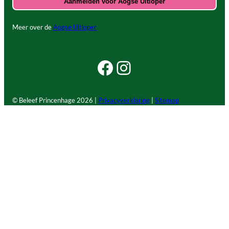
Meer over de
Aogse Uitloper
Facebook Beleef Princenhage
Instagram Beleef Princenhage
© Beleef Princenhage
2026 |
Privacyverklaring
|
Sitemap