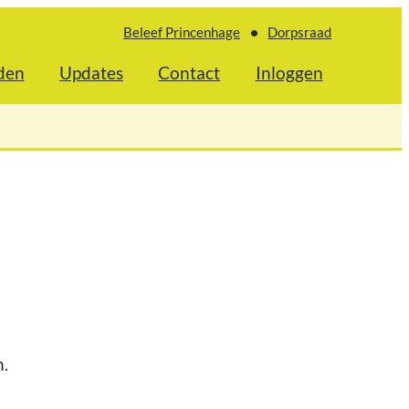
Beleef Princenhage
Dorpsraad
den
Updates
Contact
Inloggen
n.