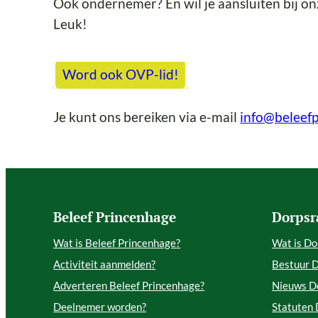
Ook ondernemer? En wil je aansluiten bij o
Leuk!
Word ook OVP-lid!
Je kunt ons bereiken via e-mail
info@beleefp
Beleef Princenhage
Dorpsr
Wat is Beleef Princenhage?
Wat is Do
Activiteit aanmelden?
Bestuur 
Adverteren Beleef Princenhage?
Nieuws D
Deelnemer worden?
Statuten