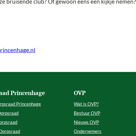
nze bruisende club? Of gewoon eens een kijkje nemen
rincenhage.nl
aad Princenhage
OVP
rpsraad Princenhage
Wat is OVP?
Dorpsraad
Bestuur OVP
orpsraad
Nieuws OVP
 Dorpsraad
Ondernemers