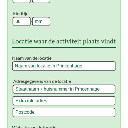
Uren
Minuten
Eindtijd
:
Uren
Minuten
Locatie waar de activiteit plaats vindt
Naam van de locatie
Adresgegevens van de locatie
Straatnaam
+
Extra
huisnummer
info
in
Postcode
adres
Breda
Website van de locatie