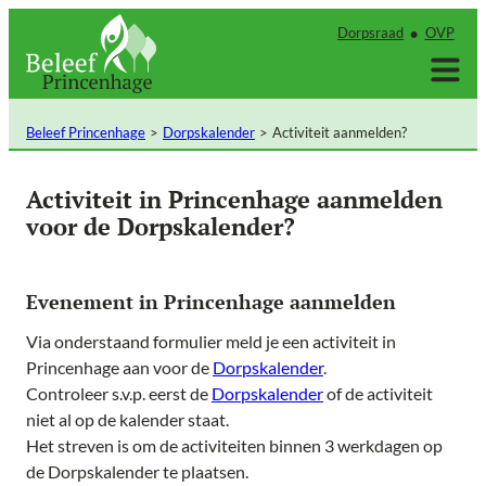
Ga
Dorpsraad
OVP
naar
de
inhoud
Beleef Princenhage
Dorpskalender
Activiteit aanmelden?
Activiteit in Princenhage aanmelden
voor de Dorpskalender?
Evenement in Princenhage aanmelden
Via onderstaand formulier meld je een activiteit in
Princenhage aan voor de
Dorpskalender
.
Controleer s.v.p. eerst de
Dorpskalender
of de activiteit
niet al op de kalender staat.
Het streven is om de activiteiten binnen 3 werkdagen op
de Dorpskalender te plaatsen.