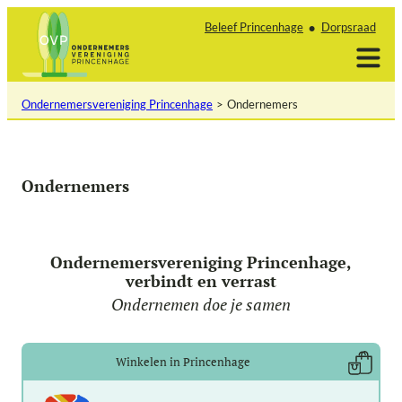
Ga
Beleef Princenhage
Dorpsraad
naar
de
inhoud
Ondernemersvereniging Princenhage
Ondernemers
Ondernemers
Ondernemersvereniging Princenhage,
verbindt en verrast
Ondernemen doe je samen
Winkelen in Princenhage