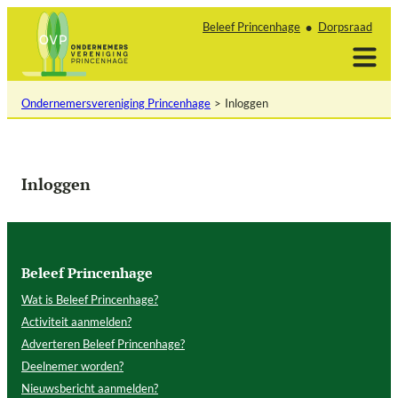
Ga
Beleef Princenhage
Dorpsraad
naar
de
inhoud
Ondernemersvereniging Princenhage
Inloggen
Inloggen
Beleef Princenhage
Wat is Beleef Princenhage?
Activiteit aanmelden?
Adverteren Beleef Princenhage?
Deelnemer worden?
Nieuwsbericht aanmelden?