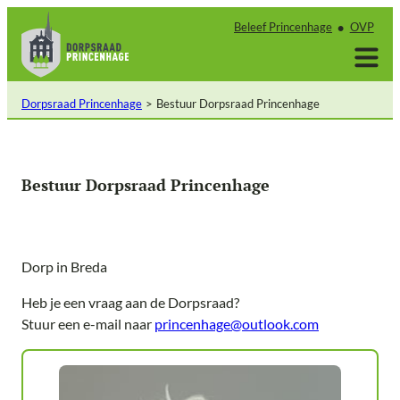
Ga
Beleef Princenhage
OVP
naar
de
inhoud
Dorpsraad Princenhage
Bestuur Dorpsraad Princenhage
Bestuur Dorpsraad Princenhage
Dorp in Breda
Heb je een vraag aan de Dorpsraad?
Stuur een e-mail naar
princenhage@outlook.com