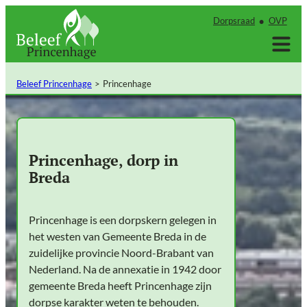
Ga
Dorpsraad
OVP
naar
de
inhoud
Beleef Princenhage
Princenhage
Princenhage, dorp in
Breda
Princenhage is een dorpskern gelegen in
het westen van Gemeente Breda in de
zuidelijke provincie Noord-Brabant van
Nederland. Na de annexatie in 1942 door
gemeente Breda heeft Princenhage zijn
dorpse karakter weten te behouden.