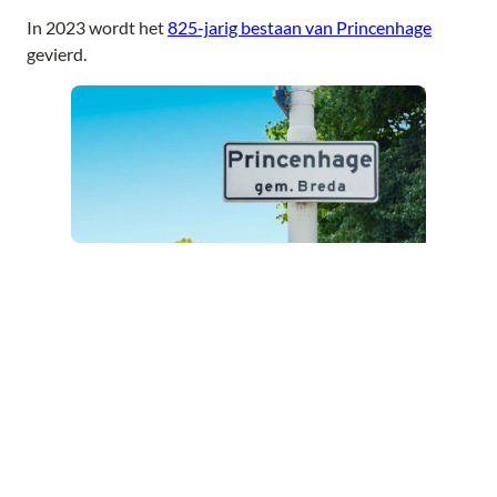
In 2023 wordt het
825-jarig bestaan van Princenhage
gevierd.
Namen van Princenhage: van Mertershem
tot ’t Aogje
Princenhage wordt ook wel ’t Aogje genoemd. Niet alleen
tijdens het carnaval. Het Haagje (eigenlijk De Hage) is de
oude, historische naam van het dorp. De middeleeuwse
naam voor Princenhage was Mertershem.