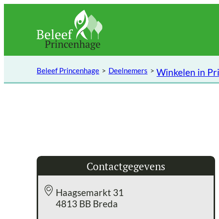
Ga
naar
de
inhoud
Beleef Princenhage
Deelnemers
Winkelen in P
Contactgegevens
Haagsemarkt 31
4813 BB Breda