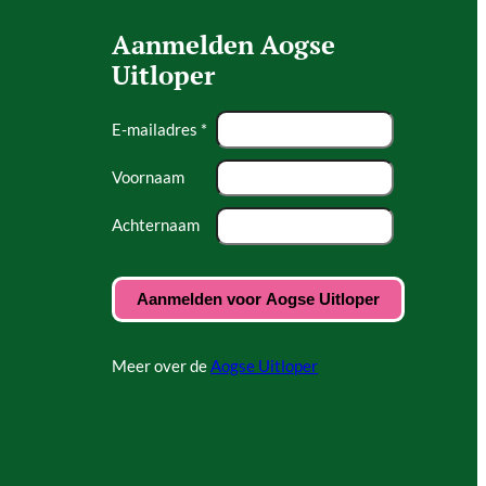
Aanmelden Aogse
Uitloper
E-mailadres *
Voornaam
Achternaam
Meer over de
Aogse Uitloper