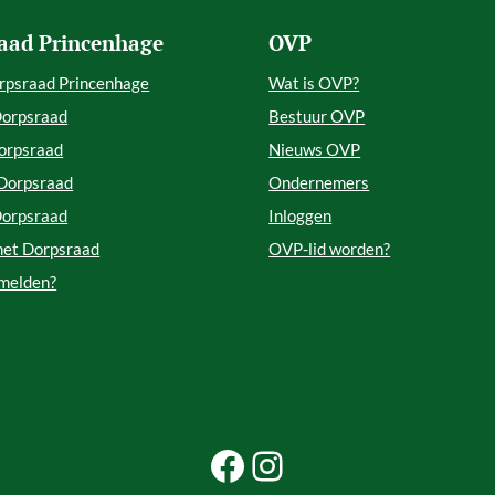
aad Princenhage
OVP
rpsraad Princenhage
Wat is OVP?
Dorpsraad
Bestuur OVP
orpsraad
Nieuws OVP
 Dorpsraad
Ondernemers
Dorpsraad
Inloggen
met Dorpsraad
OVP-lid worden?
 melden?
Facebook Beleef Princenhage
Instagram Beleef Princenhage