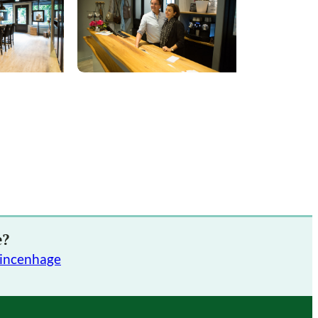
e?
rincenhage