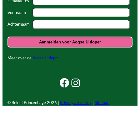
E-mailadres *
Voornaam
Achternaam
Meer over de
Aogse Uitloper
Facebook Beleef Princenhage
Instagram Beleef Princenhage
© Beleef Princenhage
2026 |
Privacyverklaring
|
Sitemap