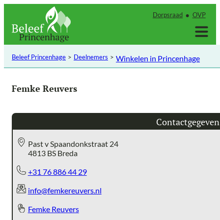
Ga
Dorpsraad
OVP
naar
de
inhoud
Beleef Princenhage
Deelnemers
Winkelen in Princenhage
Femke Reuvers
Contactgegeven
Past v Spaandonkstraat 24
4813 BS Breda
+31 76 886 44 29
info@femkereuvers.nl
Femke Reuvers