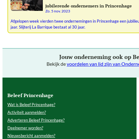
jubilerende ondernemers in Princenhage
zo. 5 nov. 2023
Afgelopen week vierden twee ondernemingen in Princenhage een jublile
jaar. Slijterij La Barrique bestaat al 30 jaar.
Jouw onderneming ook op Be
Bekijk de
voordelen van lid zijn van Onder
Beleef Princenhage
Wat is Beleef Princenhage?
Activiteit aanmelden?
Adverteren Beleef Princenhage?
Deelnemer worden?
Nieuwsbericht aanmelden?