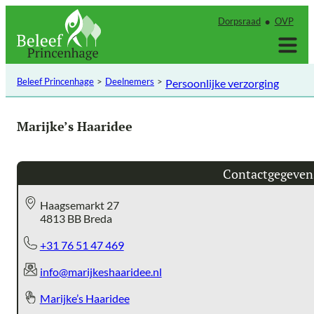
Ga
Dorpsraad
OVP
naar
de
inhoud
Beleef Princenhage
Deelnemers
Persoonlijke verzorging
Marijke’s Haaridee
Contactgegeven
Haagsemarkt 27
4813 BB Breda
+31 76 51 47 469
info@marijkeshaaridee.nl
Marijke’s Haaridee