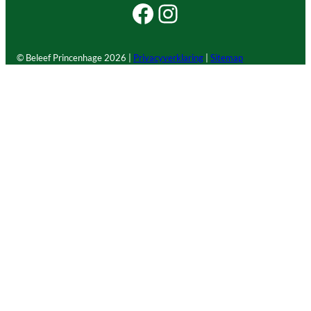
Facebook Beleef Princenhage
Instagram Beleef Princenhage
© Beleef Princenhage
2026 |
Privacyverklaring
|
Sitemap