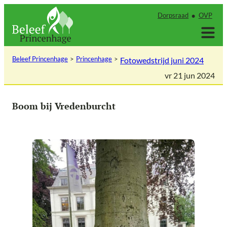
Ga
Dorpsraad
OVP
naar
de
inhoud
Beleef Princenhage
Princenhage
Fotowedstrijd juni 2024
vr 21 jun 2024
Boom bij Vredenburcht