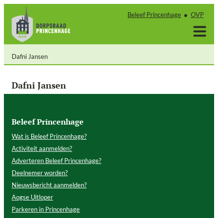
Ga
Beleef Princenhage
OVP
naar
de
inhoud
Dafni Jansen
Dafni Jansen
Beleef Princenhage
Wat is Beleef Princenhage?
Activiteit aanmelden?
Adverteren Beleef Princenhage?
Deelnemer worden?
Nieuwsbericht aanmelden?
Aogse Uitloper
Parkeren in Princenhage