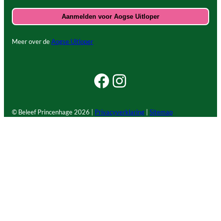
Meer over de
Aogse Uitloper
Facebook Beleef Princenhage
Instagram Beleef Princenhage
© Beleef Princenhage
2026 |
Privacyverklaring
|
Sitemap