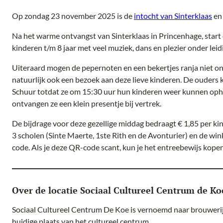
Op zondag 23 november 2025 is de
intocht van Sinterklaas
en 
Na het warme ontvangst van Sinterklaas in Princenhage, start
kinderen t/m 8 jaar met veel muziek, dans en plezier onder le
Uiteraard mogen de pepernoten en een bekertjes ranja niet on
natuurlijk ook een bezoek aan deze lieve kinderen. De ouders
Schuur totdat ze om 15:30 uur hun kinderen weer kunnen opha
ontvangen ze een klein presentje bij vertrek.
De bijdrage voor deze gezellige middag bedraagt € 1,85 per ki
3 scholen (Sinte Maerte, 1ste Rith en de Avonturier) en de win
code. Als je deze QR-code scant, kun je het entreebewijs kopen
Over de locatie Sociaal Cultureel Centrum de Ko
Sociaal Cultureel Centrum De Koe is vernoemd naar brouwerij
huidige plaats van het cultureel centrum.