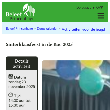
Ga
Dorpsraad
OVP
naar
de
inhoud
Beleef Princenhage
Dorpskalender
Activiteiten voor de jeugd
Sinterklaasfeest in de Koe 2025
Details
activiteit
Datum
zondag 23
november 2025
Tijd
14:00 uur tot
15:30 uur