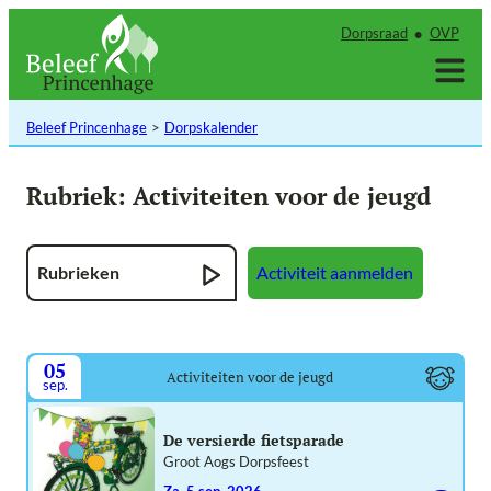
Ga
Dorpsraad
OVP
naar
de
inhoud
Beleef Princenhage
Dorpskalender
Rubriek:
Activiteiten voor de jeugd
Rubrieken
Activiteit aanmelden
05
Activiteiten voor de jeugd
sep.
De versierde fietsparade
Groot Aogs Dorpsfeest
za. 5 sep. 2026