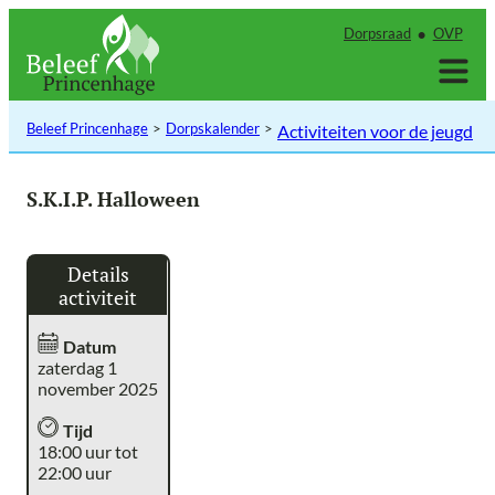
Ga
Dorpsraad
OVP
naar
de
inhoud
Beleef Princenhage
Dorpskalender
Activiteiten voor de jeugd
S.K.I.P. Halloween
Details
activiteit
Datum
zaterdag 1
november 2025
Tijd
18:00 uur tot
22:00 uur