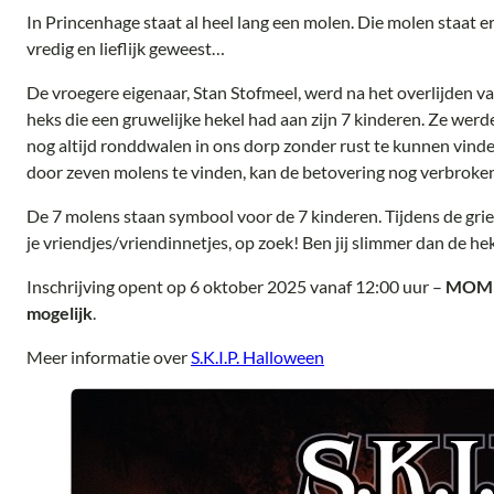
In Princenhage staat al heel lang een molen. Die molen staat er n
vredig en lieflijk geweest…
De vroegere eigenaar, Stan Stofmeel, werd na het overlijden 
heks die een gruwelijke hekel had aan zijn 7 kinderen. Ze werde
nog altijd ronddwalen in ons dorp zonder rust te kunnen vinde
door zeven molens te vinden, kan de betovering nog verbroke
De 7 molens staan symbool voor de 7 kinderen. Tijdens de griez
je vriendjes/vriendinnetjes, op zoek! Ben jij slimmer dan de he
Inschrijving opent op 6 oktober 2025 vanaf 12:00 uur –
MOMEN
mogelijk
.
Meer informatie over
S.K.I.P. Halloween