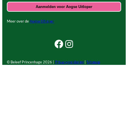
Meer over de
Aogse Uitloper
Facebook Beleef Princenhage
Instagram Beleef Princenhage
© Beleef Princenhage
2026 |
Privacyverklaring
|
Sitemap