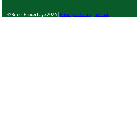
© Beleef Princenhage
2026 |
Privacyverklaring
|
Sitemap