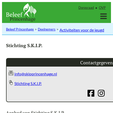
Ga
Dorpsraad
OVP
naar
de
inhoud
Beleef Princenhage
Deelnemers
Activiteiten voor de jeugd
Stichting S.K.I.P.
Contactgegeven
info@skipprincenhage.nl
Stichting S.K.I.P.
Aanbod van Stichting S.K.I.P.