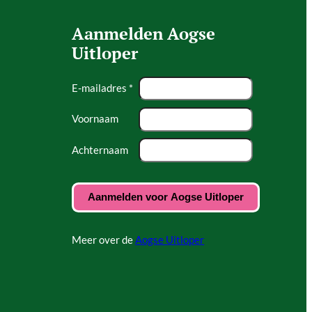
Aanmelden Aogse
Uitloper
E-mailadres *
Voornaam
Achternaam
Meer over de
Aogse Uitloper