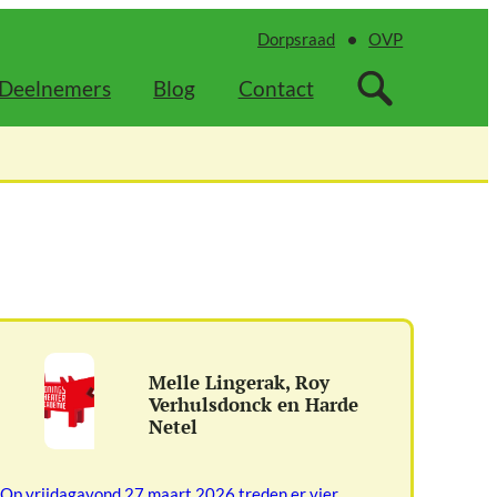
Dorpsraad
OVP
Deelnemers
Blog
Contact
Melle Lingerak, Roy
Verhulsdonck en Harde
Netel
Op vrijdagavond 27 maart 2026 treden er vier