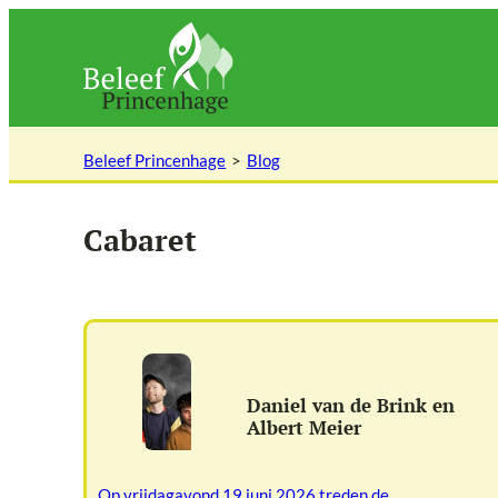
Ga
naar
de
inhoud
Beleef Princenhage
Blog
Cabaret
Daniel van de Brink en
Albert Meier
Op vrijdagavond 19 juni 2026 treden de