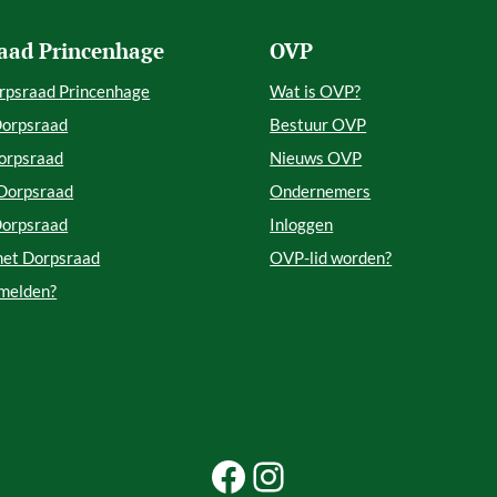
aad Princenhage
OVP
rpsraad Princenhage
Wat is OVP?
Dorpsraad
Bestuur OVP
orpsraad
Nieuws OVP
 Dorpsraad
Ondernemers
Dorpsraad
Inloggen
met Dorpsraad
OVP-lid worden?
 melden?
Facebook Beleef Princenhage
Instagram Beleef Princenhage