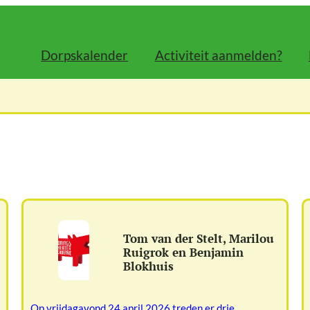
Dorpskalender
Activiteit aanmelden?
Tom van der Stelt, Marilou
Ruigrok en Benjamin
Blokhuis
Op vrijdagavond 24 april 2026 treden er drie