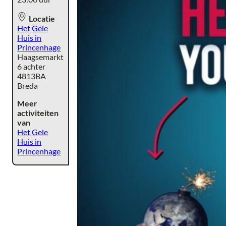
Locatie
Het Gele
Huis in
Princenhage
Haagsemarkt
6 achter
4813BA
Breda
Meer
activiteiten
van
Het Gele
Huis in
Princenhage