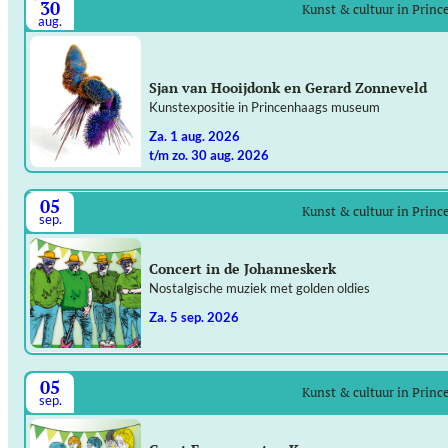
30
Kunst & cultuur in Prin
aug.
Sjan van Hooijdonk en Gerard Zonneveld
Kunstexpositie in Princenhaags museum
za. 1 aug. 2026
t/m zo. 30 aug. 2026
05
Kunst & cultuur in Prin
sep.
Concert in de Johanneskerk
Nostalgische muziek met golden oldies
za. 5 sep. 2026
05
Kunst & cultuur in Prin
sep.