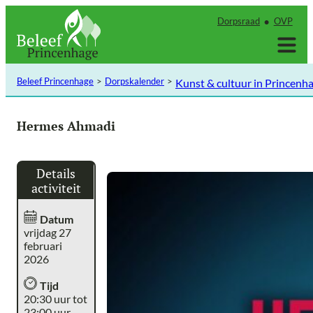
Ga
Dorpsraad
OVP
naar
de
inhoud
Beleef Princenhage
Dorpskalender
Kunst & cultuur in Princenh
Hermes Ahmadi
Details
activiteit
Datum
vrijdag 27
februari
2026
Tijd
20:30 uur tot
23:00 uur