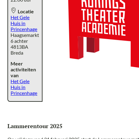
Locatie
Het Gele
Huis in
Princenhage
Haagsemarkt
6 achter
4813BA
Breda
Meer
activiteiten
van
Het Gele
Huis in
Princenhage
Lammerentour 2025