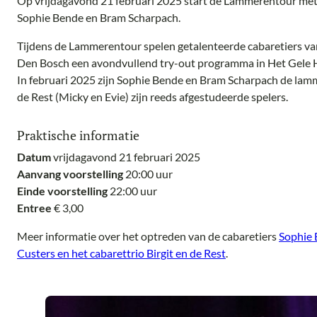
Op vrijdagavond 21 februari 2025 start de Lammerentour met 
Sophie Bende en Bram Scharpach.
Tijdens de Lammerentour spelen getalenteerde cabaretiers v
Den Bosch een avondvullend try-out programma in Het Gele H
In februari 2025 zijn Sophie Bende en Bram Scharpach de lamm
de Rest (Micky en Evie) zijn reeds afgestudeerde spelers.
Praktische informatie
Datum
vrijdagavond 21 februari 2025
Aanvang voorstelling
20:00 uur
Einde voorstelling
22:00 uur
Entree
€ 3,00
Meer informatie over het optreden van de cabaretiers
Sophie 
Custers en het cabarettrio Birgit en de Rest
.