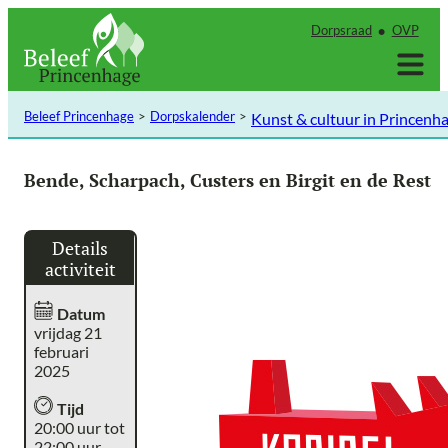
Ga
Dorpsraad
OVP
naar
de
inhoud
Beleef Princenhage
Dorpskalender
Kunst & cultuur in Princenh
Bende, Scharpach, Custers en Birgit en de Rest
Details
activiteit
Datum
vrijdag 21
februari
2025
Tijd
20:00 uur tot
22:00 uur