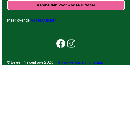
Meer over de
Aogse Uitloper
Facebook Beleef Princenhage
Instagram Beleef Princenhage
© Beleef Princenhage
2026 |
Privacyverklaring
|
Sitemap