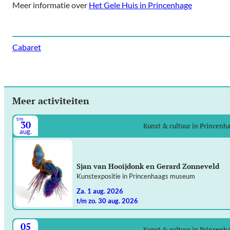
Meer informatie over
Het Gele Huis in Princenhage
Cabaret
Meer activiteiten
t/m
30
Kunst & cultuur in Princenh
aug.
Sjan van Hooijdonk en Gerard Zonneveld
Kunstexpositie in Princenhaags museum
za. 1 aug. 2026
t/m zo. 30 aug. 2026
05
Kunst & cultuur in Princenh