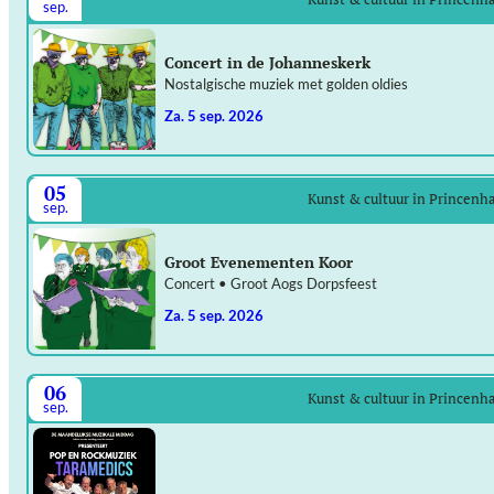
sep.
Concert in de Johanneskerk
Nostalgische muziek met golden oldies
za. 5 sep. 2026
05
Kunst & cultuur in Princenh
sep.
Groot Evenementen Koor
Concert • Groot Aogs Dorpsfeest
za. 5 sep. 2026
06
Kunst & cultuur in Princenh
sep.