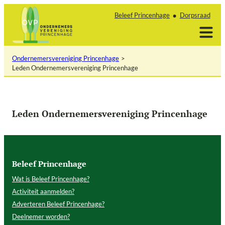
Ga
Beleef Princenhage
Dorpsraad
naar
de
inhoud
Ondernemersvereniging Princenhage
Leden Ondernemersvereniging Princenhage
Leden Ondernemersvereniging Princenhage
Beleef Princenhage
Wat is Beleef Princenhage?
Activiteit aanmelden?
Adverteren Beleef Princenhage?
Deelnemer worden?