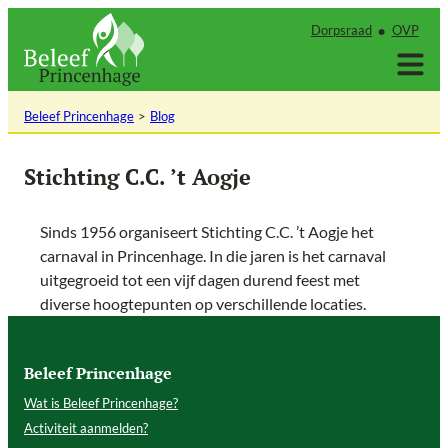
Ga
Dorpsraad
OVP
naar
de
inhoud
Beleef Princenhage
Blog
Stichting C.C. ’t Aogje
Sinds 1956 organiseert Stichting C.C. ’t Aogje het
carnaval in Princenhage. In die jaren is het carnaval
uitgegroeid tot een vijf dagen durend feest met
diverse hoogtepunten op verschillende locaties.
Beleef Princenhage
Wat is Beleef Princenhage?
Activiteit aanmelden?