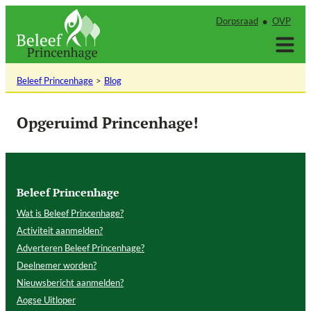
Ga
Dorpsraad
OVP
naar
de
inhoud
Beleef Princenhage
Blog
Opgeruimd Princenhage!
Beleef Princenhage
Wat is Beleef Princenhage?
Activiteit aanmelden?
Adverteren Beleef Princenhage?
Deelnemer worden?
Nieuwsbericht aanmelden?
Aogse Uitloper