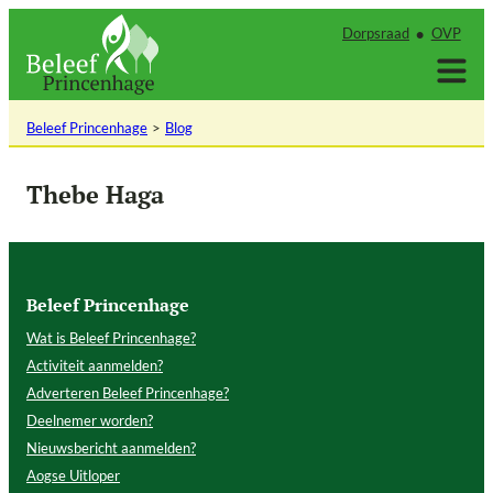
Ga
Dorpsraad
OVP
naar
de
inhoud
Beleef Princenhage
Blog
Thebe Haga
Beleef Princenhage
Wat is Beleef Princenhage?
Activiteit aanmelden?
Adverteren Beleef Princenhage?
Deelnemer worden?
Nieuwsbericht aanmelden?
Aogse Uitloper