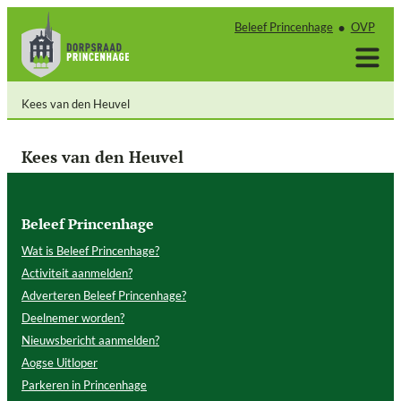
Ga
Beleef Princenhage
OVP
naar
de
inhoud
Kees van den Heuvel
Kees van den Heuvel
Beleef Princenhage
Wat is Beleef Princenhage?
Activiteit aanmelden?
Adverteren Beleef Princenhage?
Deelnemer worden?
Nieuwsbericht aanmelden?
Aogse Uitloper
Parkeren in Princenhage