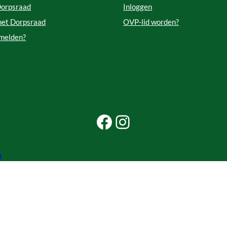
Dorpsraad
Inloggen
met Dorpsraad
OVP-lid worden?
 melden?
Facebook Beleef Princenhage
Instagram Beleef Princenhage
p