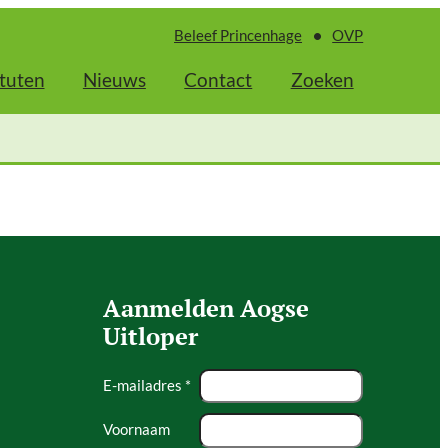
Beleef Princenhage
OVP
tuten
Nieuws
Contact
Zoeken
Aanmelden Aogse
Uitloper
E-mailadres *
Voornaam