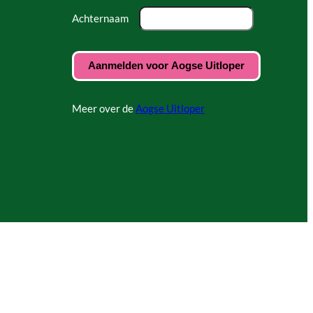
Achternaam
Meer over de
Aogse Uitloper