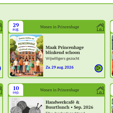
29
Wonen in Princenhage
aug.
Maak Princenhage
blinkend schoon
Vrijwilligers gezocht
za. 29 aug. 2026
10
Wonen in Princenhage
sep.
Handwerkcafé &
Buurtlunch • Sep. 2026