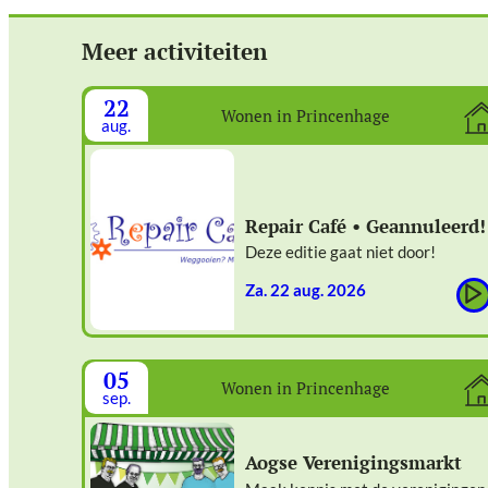
Meer activiteiten
22
Wonen in Princenhage
aug.
Repair Café • Geannuleerd!
Deze editie gaat niet door!
za. 22 aug. 2026
05
Wonen in Princenhage
sep.
Aogse Verenigingsmarkt