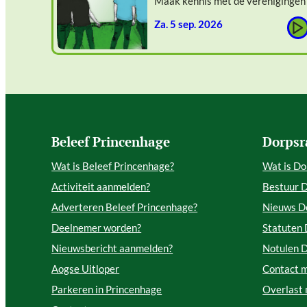
Maak kennis met de verenigingen
za. 5 sep. 2026
Beleef Princenhage
Dorpsr
Wat is Beleef Princenhage?
Wat is Do
Activiteit aanmelden?
Bestuur 
Adverteren Beleef Princenhage?
Nieuws D
Deelnemer worden?
Statuten
Nieuwsbericht aanmelden?
Notulen 
Aogse Uitloper
Contact 
Parkeren in Princenhage
Overlast