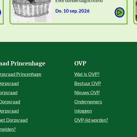
Elke donderdagochtend
do. 10 sep. 2026
aad Princenhage
OVP
rpsraad Princenhage
Wat is OVP?
Dorpsraad
Bestuur OVP
orpsraad
Nieuws OVP
 Dorpsraad
Ondernemers
Dorpsraad
Inloggen
met Dorpsraad
OVP-lid worden?
 melden?