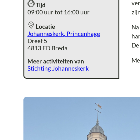
ver
Tijd
09:00 uur tot 16:00 uur
zij
Locatie
Na 
Johanneskerk, Princenhage
ha
Dreef 5
De
4813 ED Breda
Me
Meer activiteiten van
Stichting Johanneskerk