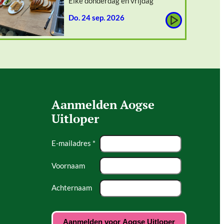
Elke donderdag en vrijdag
do. 24 sep. 2026
Aanmelden Aogse
Uitloper
E-mailadres *
Voornaam
Achternaam