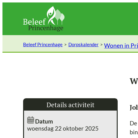
Ga
naar
de
inhoud
Beleef Princenhage
Dorpskalender
Wonen in Pr
W
Details activiteit
Jo
Datum
De 
woensdag 22 oktober 2025
bin