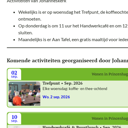
Activiteiten van Johanneskerk
Wekelijks is er op woensdag het Trefpunt, de koffieoch
ontmoeten.
Op donderdag is om 11 uur het Handwerkcafé en om 12 
sluiten.
Maandelijks is er Aan Tafel, een gratis maaltijd voor iede
Komende activiteiten georganiseerd door Johan
02
Wonen in Princenha
sep.
Trefpunt • Sep. 2026
Elke woensdag: koffie- en thee-ochtend
wo. 2 sep. 2026
10
Wonen in Princenha
sep.
Handwerkcafé & Buurtlunch • Sep. 2026