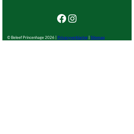
Facebook Beleef Princenhage
Instagram Beleef Princenhage
© Beleef Princenhage
2026 |
Privacyverklaring
|
Sitemap