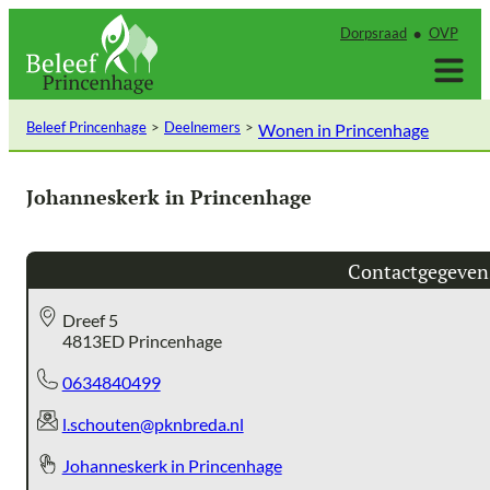
Ga
Dorpsraad
OVP
naar
de
inhoud
Beleef Princenhage
Deelnemers
Wonen in Princenhage
Johanneskerk in Princenhage
Contactgegeven
Dreef 5
4813ED Princenhage
0634840499
l.schouten@pknbreda.nl
Johanneskerk in Princenhage