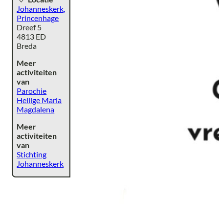
Johanneskerk,
Princenhage
Dreef 5
4813 ED
Breda
Meer
activiteiten
van
Parochie
Heilige Maria
Magdalena
Meer
activiteiten
van
Stichting
Johanneskerk