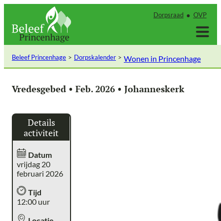
Ga
Dorpsraad
OVP
naar
de
inhoud
Beleef Princenhage
Dorpskalender
Wonen in Princenhage
Vredesgebed • Feb. 2026 • Johanneskerk
Details
activiteit
Datum
vrijdag 20
februari 2026
Tijd
12:00 uur
Locatie