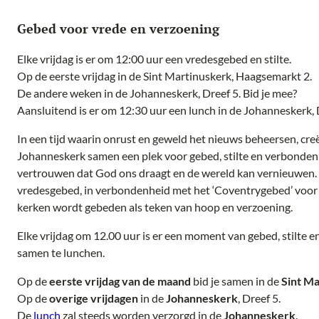
Gebed voor vrede en verzoening
Elke vrijdag is er om 12:00 uur een vredesgebed en stilte.
Op de eerste vrijdag in de Sint Martinuskerk, Haagsemarkt 2.
De andere weken in de Johanneskerk, Dreef 5. Bid je mee?
Aansluitend is er om 12:30 uur een lunch in de Johanneskerk, 
In een tijd waarin onrust en geweld het nieuws beheersen, cre
Johanneskerk samen een plek voor gebed, stilte en verbonden
vertrouwen dat God ons draagt en de wereld kan vernieuwen.
vredesgebed, in verbondenheid met het ‘Coventrygebed’ voor vr
kerken wordt gebeden als teken van hoop en verzoening.
Elke vrijdag om 12.00 uur is er een moment van gebed, stilte 
samen te lunchen.
Op de
eerste vrijdag van de maand
bid je samen in de
Sint M
Op de
overige vrijdagen
in de
Johanneskerk
, Dreef 5.
De
lunch
zal steeds worden verzorgd in de
Johanneskerk
.