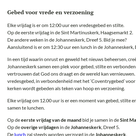
Gebed voor vrede en verzoening
Elke vrijdag is er om 12:00 uur een vredesgebed en stilte.
Op de eerste vrijdag in de Sint Martinuskerk, Haagsemarkt 2.
De andere weken in de Johanneskerk, Dreef 5. Bid je mee?
Aansluitend is er om 12:30 uur een lunch in de Johanneskerk, 
In een tijd waarin onrust en geweld het nieuws beheersen, cre
Johanneskerk samen een plek voor gebed, stilte en verbonden
vertrouwen dat God ons draagt en de wereld kan vernieuwen.
vredesgebed, in verbondenheid met het ‘Coventrygebed’ voor vr
kerken wordt gebeden als teken van hoop en verzoening.
Elke vrijdag om 12.00 uur is er een moment van gebed, stilte 
samen te lunchen.
Op de
eerste vrijdag van de maand
bid je samen in de
Sint M
Op de
overige vrijdagen
in de
Johanneskerk
, Dreef 5.
De
lunch
zal steeds worden verzorgd in de
Johanneskerk
.