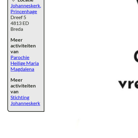
Johanneskerk,
Princenhage
Dreef 5
4813 ED
Breda
Meer
activiteiten
van
Parochie
Heilige Maria
Magdalena
Meer
activiteiten
van
Stichting
Johanneskerk