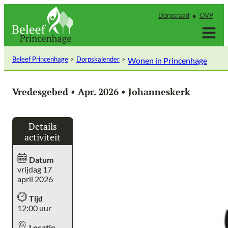
Ga
Dorpsraad
OVP
naar
de
inhoud
Beleef Princenhage
Dorpskalender
Wonen in Princenhage
Vredesgebed • Apr. 2026 • Johanneskerk
Details
activiteit
Datum
vrijdag 17
april 2026
Tijd
12:00 uur
Locatie