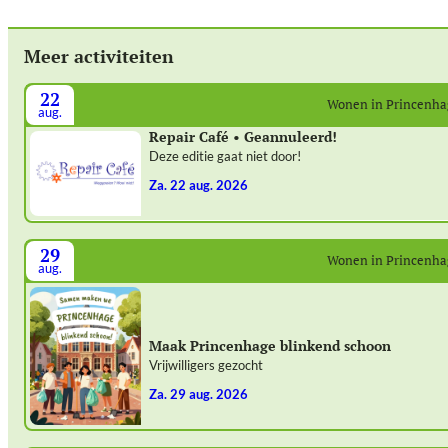
Meer activiteiten
22
Wonen in Princenh
aug.
Repair Café • Geannuleerd!
Deze editie gaat niet door!
za. 22 aug. 2026
29
Wonen in Princenh
aug.
Maak Princenhage blinkend schoon
Vrijwilligers gezocht
za. 29 aug. 2026