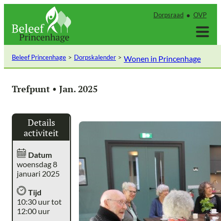
Ga
Dorpsraad
OVP
naar
de
inhoud
Beleef Princenhage
Dorpskalender
Wonen in Princenhage
Trefpunt • Jan. 2025
Details
activiteit
Datum
woensdag 8
januari 2025
Tijd
10:30 uur tot
12:00 uur