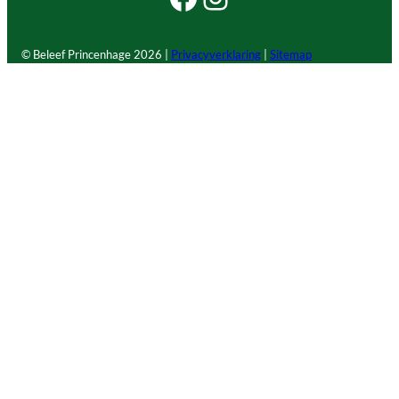
© Beleef Princenhage
2026 |
Privacyverklaring
|
Sitemap