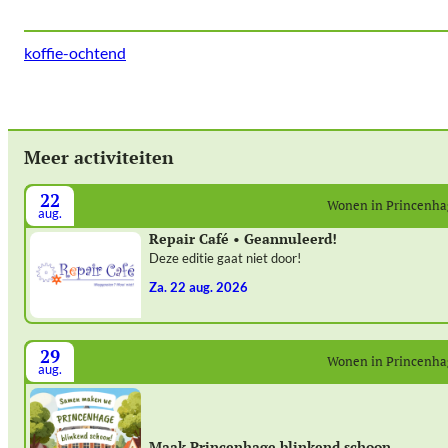
koffie-ochtend
Meer activiteiten
22
Wonen in Princenh
aug.
Repair Café • Geannuleerd!
Deze editie gaat niet door!
za. 22 aug. 2026
29
Wonen in Princenh
aug.
Maak Princenhage blinkend schoon