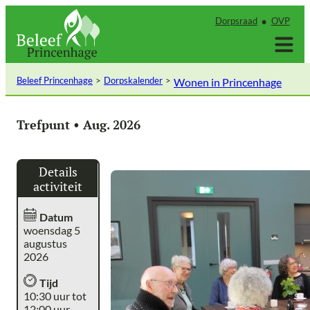
Ga
Dorpsraad
OVP
naar
de
inhoud
Beleef Princenhage
Dorpskalender
Wonen in Princenhage
Trefpunt • Aug. 2026
Details
activiteit
Datum
woensdag 5
augustus
2026
Tijd
10:30 uur tot
12:00 uur