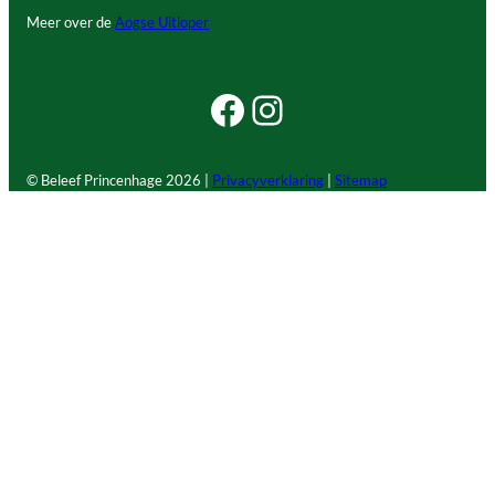
Meer over de
Aogse Uitloper
Facebook Beleef Princenhage
Instagram Beleef Princenhage
© Beleef Princenhage
2026 |
Privacyverklaring
|
Sitemap