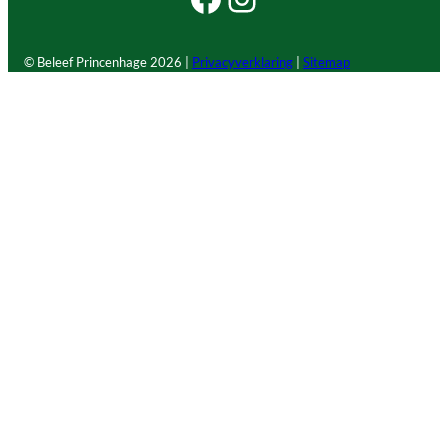
© Beleef Princenhage
2026 |
Privacyverklaring
|
Sitemap