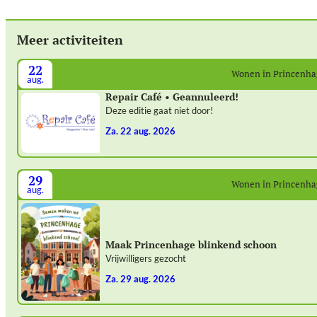
Meer activiteiten
22
Wonen in Princenh
aug.
Repair Café • Geannuleerd!
Deze editie gaat niet door!
za. 22 aug. 2026
29
Wonen in Princenh
aug.
Maak Princenhage blinkend schoon
Vrijwilligers gezocht
za. 29 aug. 2026