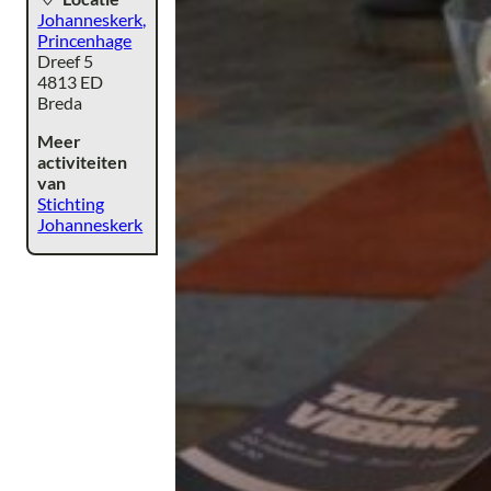
Johanneskerk,
Princenhage
Dreef 5
4813 ED
Breda
Meer
activiteiten
van
Stichting
Johanneskerk