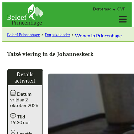
Ga
Dorpsraad
OVP
naar
de
inhoud
Beleef Princenhage
Dorpskalender
Wonen in Princenhage
Taizé viering in de Johanneskerk
Details
activiteit
Datum
vrijdag 2
oktober 2026
Tijd
19:30 uur
Locatie