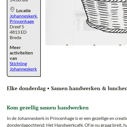
Locatie
Johanneskerk,
Princenhage
Dreef 5
4813 ED
Breda
Meer
activiteiten
van
Stichting
Johanneskerk
Elke donderdag • Samen handwerken & lunche
Kom gezellig samen handwerken
In de Johanneskerk in Princenhage is er een gezellige en crea
donderdagochtend: Het Handwerkcafé. Of je nu graag breit, ha