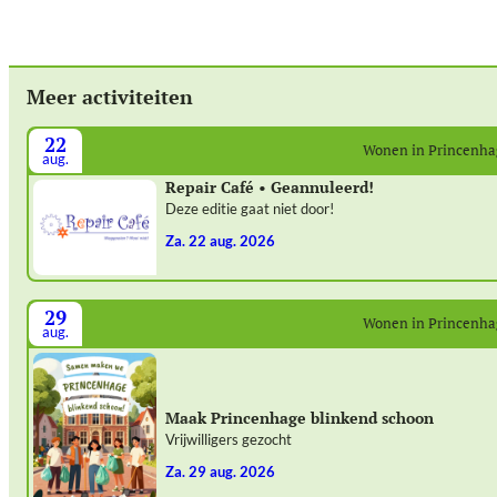
Meer activiteiten
22
Wonen in Princenh
aug.
Repair Café • Geannuleerd!
Deze editie gaat niet door!
za. 22 aug. 2026
29
Wonen in Princenh
aug.
Maak Princenhage blinkend schoon
Vrijwilligers gezocht
za. 29 aug. 2026