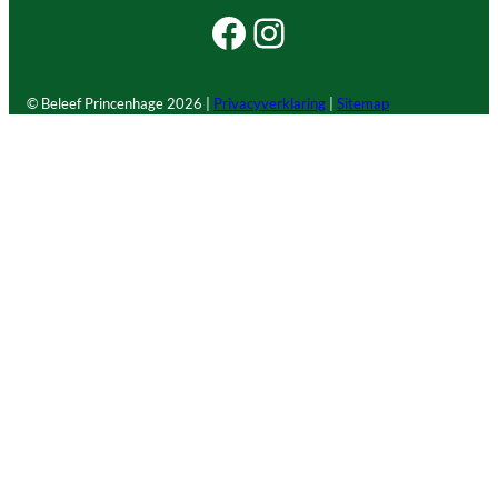
Facebook Beleef Princenhage
Instagram Beleef Princenhage
© Beleef Princenhage
2026 |
Privacyverklaring
|
Sitemap