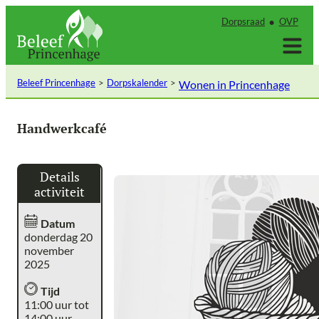
Ga
Dorpsraad
OVP
naar
de
inhoud
Beleef Princenhage
Dorpskalender
Wonen in Princenhage
Handwerkcafé
Details
activiteit
Datum
donderdag 20
november
2025
Tijd
11:00 uur tot
14:00 uur