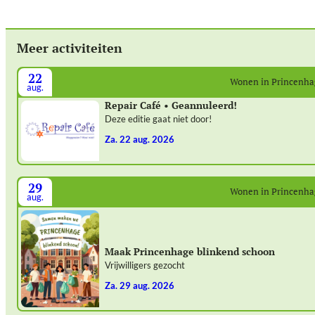
Meer activiteiten
22
Wonen in Princenh
aug.
Repair Café • Geannuleerd!
Deze editie gaat niet door!
za. 22 aug. 2026
29
Wonen in Princenh
aug.
Maak Princenhage blinkend schoon
Vrijwilligers gezocht
za. 29 aug. 2026