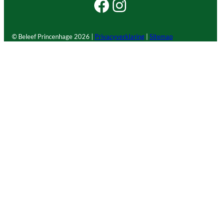
Facebook Beleef Princenhage
Instagram Beleef Princenhage
© Beleef Princenhage
2026 |
Privacyverklaring
|
Sitemap