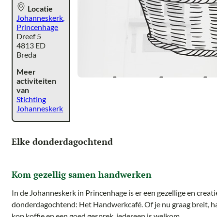
Locatie
Johanneskerk,
Princenhage
Dreef 5
4813 ED
Breda
Meer
activiteiten
van
Stichting
Johanneskerk
Elke donderdagochtend
Kom gezellig samen handwerken
In de Johanneskerk in Princenhage is er een gezellige en crea
donderdagochtend: Het Handwerkcafé. Of je nu graag breit, ha
kop koffie en een goed gesprek, iedereen is welkom.