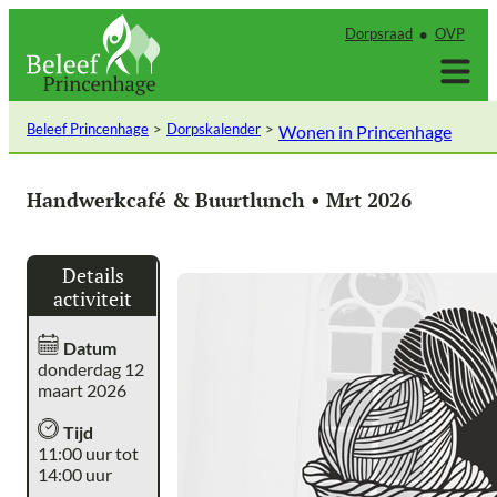
Ga
Dorpsraad
OVP
naar
de
inhoud
Beleef Princenhage
Dorpskalender
Wonen in Princenhage
Handwerkcafé & Buurtlunch • Mrt 2026
Details
activiteit
Datum
donderdag 12
maart 2026
Tijd
11:00 uur tot
14:00 uur