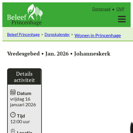
Ga
Dorpsraad
OVP
naar
de
inhoud
Beleef Princenhage
Dorpskalender
Wonen in Princenhage
Vredesgebed • Jan. 2026 • Johanneskerk
Details
activiteit
Datum
vrijdag 16
januari 2026
Tijd
12:00 uur
Locatie