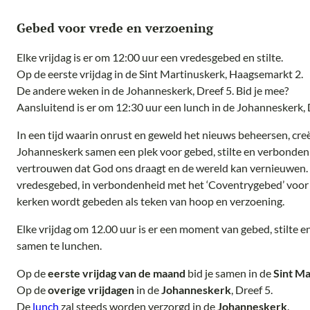
Gebed voor vrede en verzoening
Elke vrijdag is er om 12:00 uur een vredesgebed en stilte.
Op de eerste vrijdag in de Sint Martinuskerk, Haagsemarkt 2.
De andere weken in de Johanneskerk, Dreef 5. Bid je mee?
Aansluitend is er om 12:30 uur een lunch in de Johanneskerk, 
In een tijd waarin onrust en geweld het nieuws beheersen, cre
Johanneskerk samen een plek voor gebed, stilte en verbonden
vertrouwen dat God ons draagt en de wereld kan vernieuwen.
vredesgebed, in verbondenheid met het ‘Coventrygebed’ voor vr
kerken wordt gebeden als teken van hoop en verzoening.
Elke vrijdag om 12.00 uur is er een moment van gebed, stilte 
samen te lunchen.
Op de
eerste vrijdag van de maand
bid je samen in de
Sint M
Op de
overige vrijdagen
in de
Johanneskerk
, Dreef 5.
De
lunch
zal steeds worden verzorgd in de
Johanneskerk
.