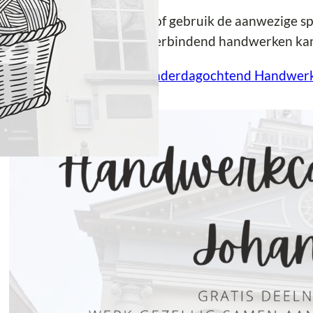
sten
: Gratis
m je eigen materiaal mee of gebruik de aanwezige spu
gs en ontdek hoe leuk en verbindend handwerken kan 
er informatie over
Elke donderdagochtend Handwer