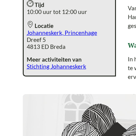
Tijd
Van
10:00 uur tot 12:00 uur
Han
ges
Locatie
Johanneskerk, Princenhage
Dreef 5
Wa
4813 ED Breda
In 
Meer activiteiten van
Stichting Johanneskerk
te 
erv
Ha
Loc
Da
Tij