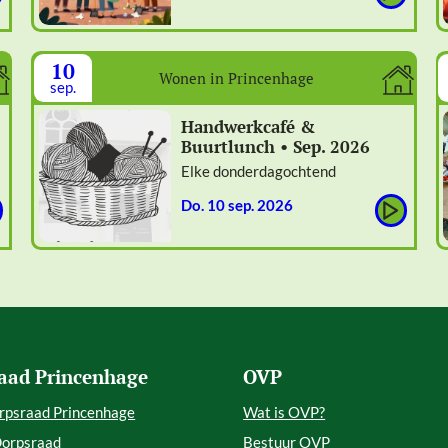
10
Wonen in Princenhage
sep.
Handwerkcafé &
Buurtlunch • Sep. 2026
Elke donderdagochtend
do. 10 sep. 2026
aad Princenhage
OVP
rpsraad Princenhage
Wat is OVP?
Dorpsraad
Bestuur OVP