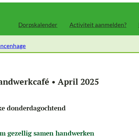
Dorpskalender
Activiteit aanmelden?
incenhage
andwerkcafé • April 2025
ke donderdagochtend
m gezellig samen handwerken