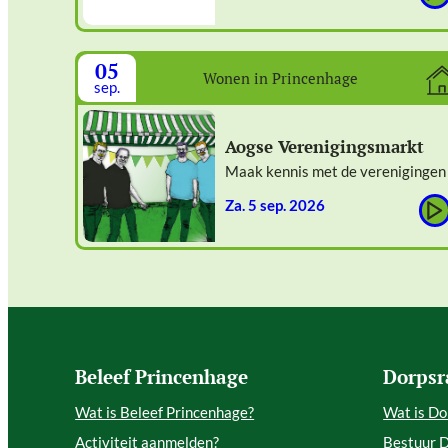
05
Wonen in Princenhage
sep.
Aogse Verenigingsmarkt
Maak kennis met de verenigingen
za. 5 sep. 2026
Beleef Princenhage
Dorpsr
Wat is Beleef Princenhage?
Wat is Do
Activiteit aanmelden?
Bestuur 