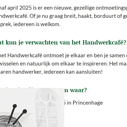
af april 2025 is er een nieuwe, gezellige ontmoetin
dwerkcafé. Of je nu graag breit, haakt, borduurt of g
prek, iedereen is welkom.
t kun je verwachten van het Handwerkcafé?
het Handwerkcafé ontmoet je elkaar en ben je samen cr
wisselen en natuurlijk om elkaar te inspireren. Het maa
aren handwerker, iedereen kan aansluiten!
ndwerkcafé wanneer en waar?
atie
: Johanneskerk, Dreef 5 in Princenhage
g
: Donderdagochtend
d
: 10.00 – 12.00 uur