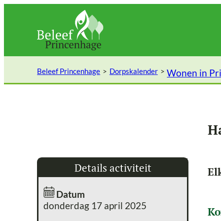
Ga
naar
de
inhoud
Beleef Princenhage
Dorpskalender
Wonen in Pr
H
Details activiteit
El
Datum
donderdag 17 april 2025
Ko