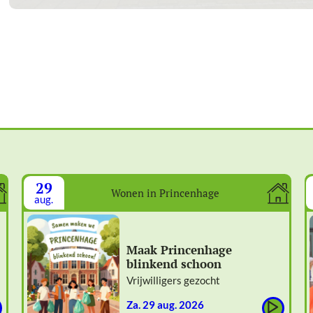
29
Wonen in Princenhage
aug.
Maak Princenhage
blinkend schoon
Vrijwilligers gezocht
za. 29 aug. 2026