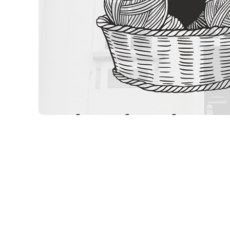
Ko
Nee
lan
Me