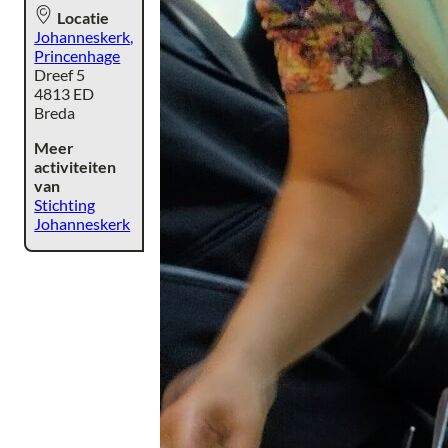
Locatie
Johanneskerk,
Princenhage
Dreef 5
4813 ED
Breda
Meer
activiteiten
van
Stichting
Johanneskerk