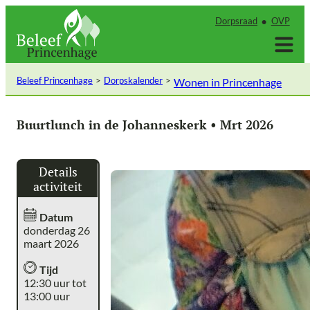
Ga
Dorpsraad
OVP
naar
de
inhoud
Beleef Princenhage
Dorpskalender
Wonen in Princenhage
Buurtlunch in de Johanneskerk • Mrt 2026
Details
activiteit
Datum
donderdag 26
maart 2026
Tijd
12:30 uur tot
13:00 uur