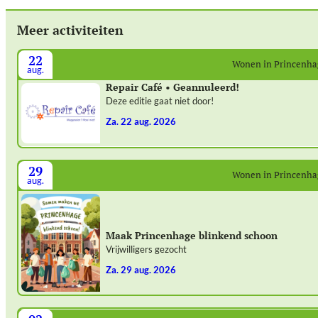
Meer activiteiten
22
Wonen in Princenh
aug.
Repair Café • Geannuleerd!
Deze editie gaat niet door!
za. 22 aug. 2026
29
Wonen in Princenh
aug.
Maak Princenhage blinkend schoon
Vrijwilligers gezocht
za. 29 aug. 2026