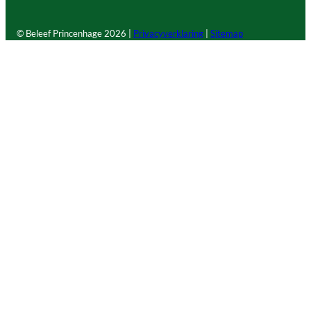
© Beleef Princenhage
2026 |
Privacyverklaring
|
Sitemap