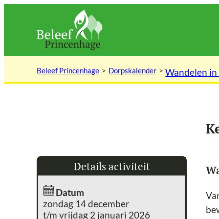
Ga
naar
de
inhoud
Beleef Princenhage
Dorpskalender
Wandelen in
K
Details activiteit
Wa
Datum
Van
zondag 14 december
bew
t/m vrijdag 2 januari 2026