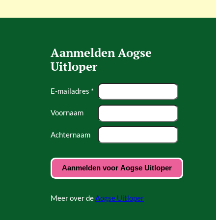
Aanmelden Aogse
Uitloper
E-mailadres *
Voornaam
Achternaam
Meer over de
Aogse Uitloper