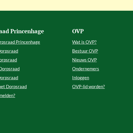
aad Princenhage
OVP
rpsraad Princenhage
Wat is OVP?
Dorpsraad
Bestuur OVP
orpsraad
Nieuws OVP
 Dorpsraad
Ondernemers
Dorpsraad
Inloggen
met Dorpsraad
OVP-lid worden?
 melden?