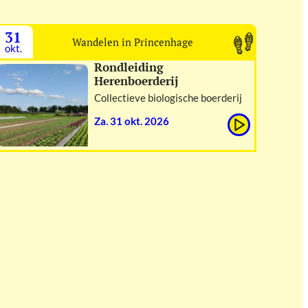
31
Wandelen in Princenhage
okt.
Rondleiding
Herenboerderij
Collectieve biologische boerderij
za. 31 okt. 2026