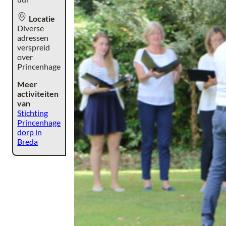
Locatie
Diverse
adressen
verspreid
over
Princenhage
Meer
activiteiten
van
Stichting
Princenhage
dorp in
Breda