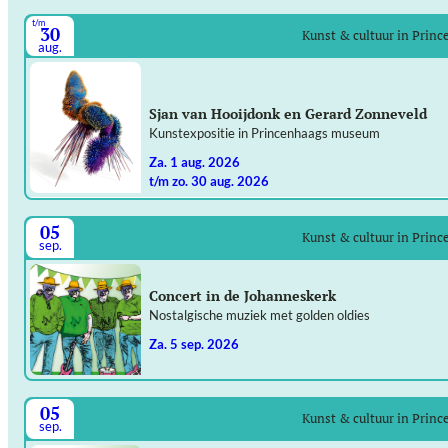
t/m
30
Kunst & cultuur in Prin
aug.
Sjan van Hooijdonk en Gerard Zonneveld
Kunstexpositie in Princenhaags museum
za. 1 aug. 2026
t/m zo. 30 aug. 2026
05
Kunst & cultuur in Prin
sep.
Concert in de Johanneskerk
Nostalgische muziek met golden oldies
za. 5 sep. 2026
05
Kunst & cultuur in Prin
sep.