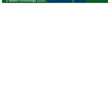
© Beleef Princenhage
2026 |
Privacyverklaring
|
Sitemap