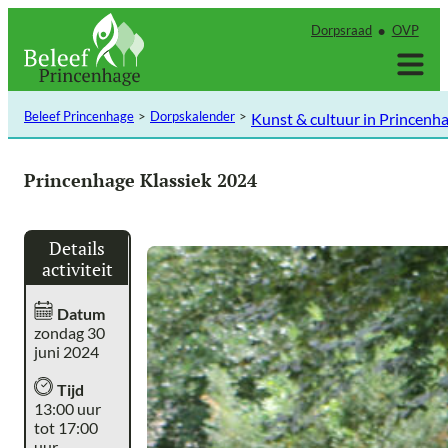
Ga
Dorpsraad
OVP
naar
de
inhoud
Beleef Princenhage
Dorpskalender
Kunst & cultuur in Princenh
Princenhage Klassiek 2024
Details
activiteit
Datum
zondag 30
juni 2024
Tijd
13:00 uur
tot 17:00
uur