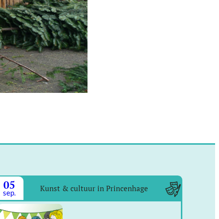
05
Kunst & cultuur in Princenhage
sep.