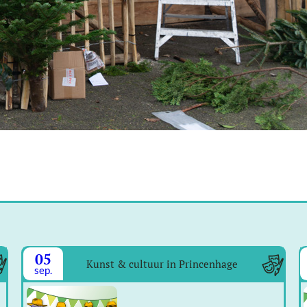
05
Kunst & cultuur in Princenhage
sep.