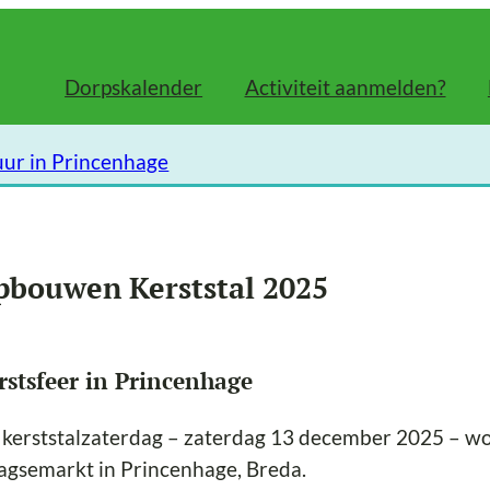
Dorpskalender
Activiteit aanmelden?
uur in Princenhage
pbouwen Kerststal 2025
rstsfeer in Princenhage
kerststalzaterdag – zaterdag 13 december 2025 – wo
gsemarkt in Princenhage, Breda.