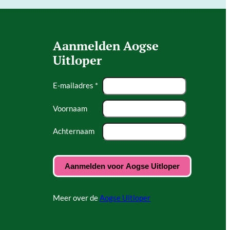
Aanmelden Aogse
Uitloper
E-mailadres *
Voornaam
Achternaam
Meer over de
Aogse Uitloper