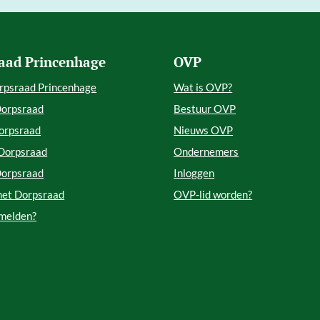
aad Princenhage
OVP
rpsraad Princenhage
Wat is OVP?
Dorpsraad
Bestuur OVP
orpsraad
Nieuws OVP
 Dorpsraad
Ondernemers
Dorpsraad
Inloggen
met Dorpsraad
OVP-lid worden?
 melden?