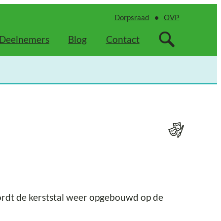
Dorpsraad
OVP
Deelnemers
Blog
Contact
rdt de kerststal weer opgebouwd op de