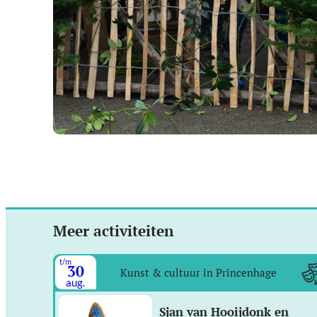
Meer activiteiten
t/m
30
Kunst & cultuur in Princenhage
aug.
Sjan van Hooijdonk en