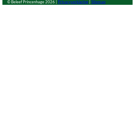
© Beleef Princenhage
2026 |
Privacyverklaring
|
Sitemap