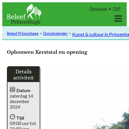
Ga
Dorpsraad
OVP
naar
de
inhoud
Beleef Princenhage
Dorpskalender
Kunst & cultuur in Princenh
Opbouwen Kerststal en opening
Details
activiteit
Datum
zaterdag 14
december
2024
Tijd
09:00 uur tot
21:00 uur