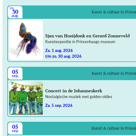
t/m
30
Kunst & cultuur in Prin
aug.
Sjan van Hooijdonk en Gerard Zonneveld
Kunstexpositie in Princenhaags museum
za. 1 aug. 2026
t/m zo. 30 aug. 2026
05
Kunst & cultuur in Prin
sep.
Concert in de Johanneskerk
Nostalgische muziek met golden oldies
za. 5 sep. 2026
05
Kunst & cultuur in Prin
sep.