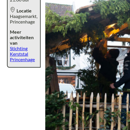
Locatie
Haagsemarkt,
Princenhage
Meer
activiteiten
van
Stichting
Kerststal
Princenhage